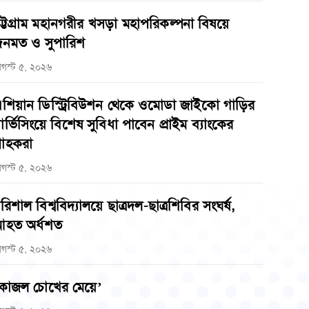
ট্টগ্রাম মহানগরীর খসড়া মহাপরিকল্পনা বিষয়ে
নমত ও সুপারিশ
গস্ট ৫, ২০২৬
শিয়ান ডিস্ট্রিবিউশন থেকে ওমোডা জাইকো গাড়ির
ার্ভিসিংয়ে বিশেষ সুবিধা পাবেন প্রাইম ব্যাংকের
্রাহকরা
গস্ট ৫, ২০২৬
রিশাল বিশ্ববিদ্যালয়ে ছাত্রদল-ছাত্রশিবির সংঘর্ষ,
হত অর্ধশত
গস্ট ৫, ২০২৬
কাজল চোখের মেয়ে’