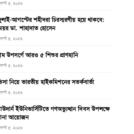
গস্ট ৫, ২০২৬
ুলাই-আগস্টের শহীদরা চিরস্মরণীয় হয়ে থাকবে:
েয়র ডা. শাহাদাত হোসেন
গস্ট ৫, ২০২৬
াম উপসর্গে আরও ৫ শিশুর প্রাণহানি
গস্ট ৫, ২০২৬
িসা নিয়ে ভারতীয় হাইকমিশনের সতর্কবার্তা
গস্ট ৫, ২০২৬
াউদার্ন ইউনিভার্সিটিতে গণঅভ্যুত্থান দিবস উপলক্ষে
ানা আয়োজন
গস্ট ৫, ২০২৬