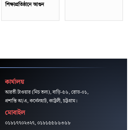
শিক্ষাপ্রতিষ্ঠানে আগুন
কার্যালয়
আরতী টাওয়ার (নিচ তলা), বাড়ি-৫৬, রোড-০১,
প্রশান্তি আ/এ, কর্নেলহাট, কাট্টলী, চট্টগ্রাম।
মোবাইল
০১৮১৭৭০২৩২৭, ০১৮১৫৫৬৬৩৬৮