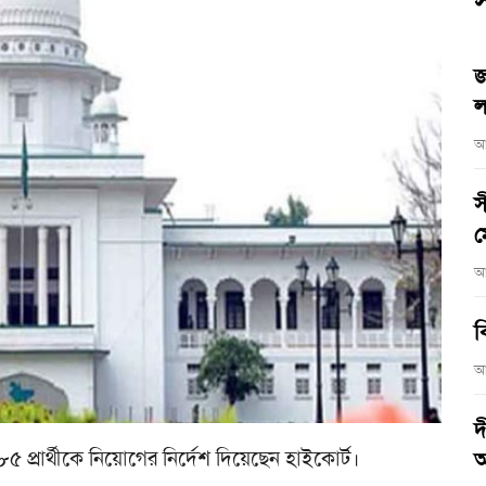
স
জ
ল
আ
স
ম
আ
ব
আ
দ
৮৫ প্রার্থীকে নিয়োগের নির্দেশ দিয়েছেন হাইকোর্ট।
আ