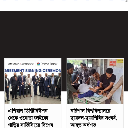
আ
এশিয়ান ডিস্ট্রিবিউশন
বরিশাল বিশ্ববিদ্যালয়ে
থেকে ওমোডা জাইকো
ছাত্রদল-ছাত্রশিবির সংঘর্ষ,
গাড়ির সার্ভিসিংয়ে বিশেষ
আহত অর্ধশত