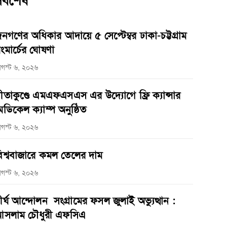
র্বশেষ
নগণের অধিকার আদায়ে ৫ সেপ্টেম্বর ঢাকা-চট্টগ্রাম
ংমার্চের ঘোষণা
গস্ট ৬, ২০২৬
ীতাকুণ্ডে এমএফএসএস এর উদ্যোগে ফ্রি ক্যান্সার
েডিকেল ক্যাম্প অনুষ্ঠিত
গস্ট ৬, ২০২৬
িশ্ববাজারে কমল তেলের দাম
গস্ট ৬, ২০২৬
ীর্ঘ আন্দোলন সংগ্রামের ফসল জুলাই অভ্যুত্থান :
সলাম চৌধুরী এফসিএ