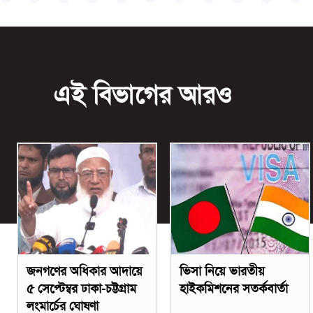
এই বিভাগের আরও
জনগণের অধিকার আদায়ে
ভিসা নিয়ে ভারতীয়
৫ সেপ্টেম্বর ঢাকা-চট্টগ্রাম
হাইকমিশনের সতর্কবার্তা
লংমার্চের ঘোষণা