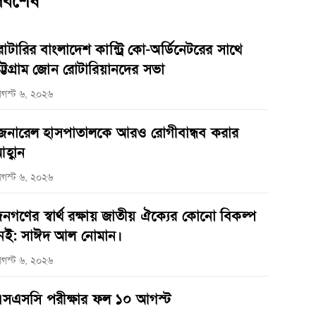
র্বশেষ
োটারির বাংলাদেশ কান্ট্রি কো-অর্ডিনেটরের সাথে
ট্টগ্রাম জোন রোটারিয়ানদের সভা
গস্ট ৬, ২০২৬
েনারেল হাসপাতালকে আরও রোগীবান্ধব করার
হ্বান
গস্ট ৬, ২০২৬
নগণের স্বার্থ রক্ষায় জাতীয় ঐক্যের কোনো বিকল্প
েই: সাঈদ আল নোমান।
গস্ট ৬, ২০২৬
সএসসি পরীক্ষার ফল ১০ আগস্ট