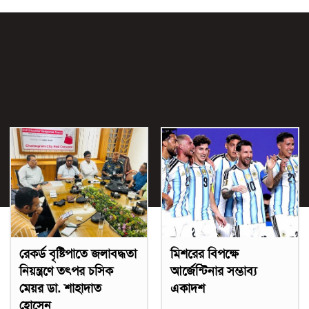
রেকর্ড বৃষ্টিপাতে জলাবদ্ধতা
মিশরের বিপক্ষে
নিয়ন্ত্রণে তৎপর চসিক
আর্জেন্টিনার সম্ভাব্য
মেয়র ডা. শাহাদাত
একাদশ
হোসেন