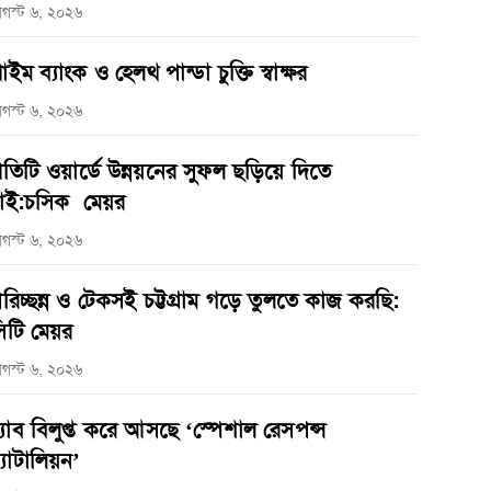
গস্ট ৬, ২০২৬
্রাইম ব্যাংক ও হেলথ পান্ডা চুক্তি স্বাক্ষর
গস্ট ৬, ২০২৬
্রতিটি ওয়ার্ডে উন্নয়নের সুফল ছড়িয়ে দিতে
াই:চসিক মেয়র
গস্ট ৬, ২০২৬
রিচ্ছন্ন ও টেকসই চট্টগ্রাম গড়ে তুলতে কাজ করছি:
িটি মেয়র
গস্ট ৬, ২০২৬
‌্যাব বিলুপ্ত করে আসছে ‘স্পেশাল রেসপন্স
্যাটালিয়ন’