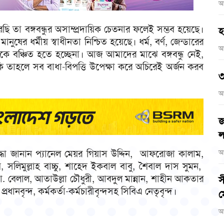
আ
 তা বঙ্গবন্ধুর অসাম্প্রদায়িক চেতনার ফলেই সম্ভব হয়েছে।
হ
নুষের ধর্মীয় স্বাধীনতা নিশ্চিত হয়েছে। ধর্ম, বর্ণ, জেন্ডারের
আ
থেকে বঞ্চিত হতে হচ্ছেনা। আজ আমাদের মাঝে বঙ্গবন্ধু নেই,
 তাহলে সব বাধা-বিপত্তি উপেক্ষা করে অচিরেই অর্জন করব
৩
আ
জ
ল
্রদ্ধা জানান প্যানেল মেয়র গিয়াস উদ্দিন, আফরোজা কালাম,
আ
, সলিমুল্লাহ বাচ্চু, শাহেদ ইকবাল বাবু, শৈবাল দাস সুমন,
 বেলাল, আতাউল্লা চৌধুরী, আবদুল মান্নান, শাহীন আকতার
স
ানবৃন্দ, কর্মকর্তা-কর্মচারীবৃন্দসহ সিবিএ নেতৃবৃন্দ।
ম
আ