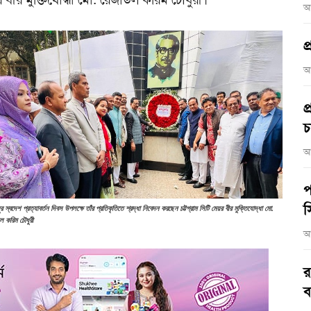
আ
প
আ
প
চ
আ
প
স
্ধুর স্বদেশ প্রত্যাবর্তন দিবস উপলক্ষে তাঁর প্রতিকৃতিতে শ্রদ্ধা নিবেদন করছেন চট্টগ্রাম সিটি মেয়র বীর মুক্তিযোদ্ধা মো.
ল করিম চৌধুরী
আ
র
ব