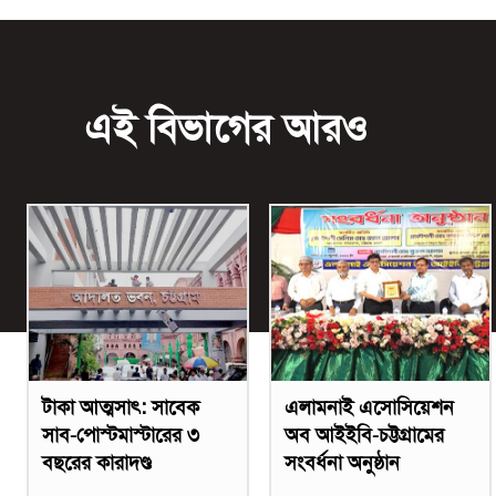
এই বিভাগের আরও
টাকা আত্মসাৎ: সাবেক
এলামনাই এসোসিয়েশন
সাব-পোস্টমাস্টারের ৩
অব আইইবি-চট্টগ্রামের
বছরের কারাদণ্ড
সংবর্ধনা অনুষ্ঠান