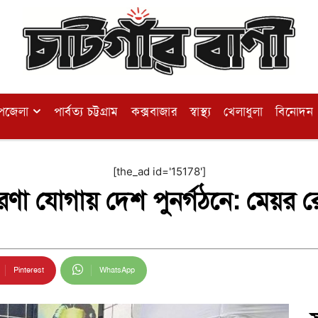
পজেলা
পার্বত্য চট্টগ্রাম
কক্সবাজার
স্বাস্থ্য
খেলাধুলা
বিনোদন
[the_ad id='15178']
ন প্রেরণা যোগায় দেশ পুনর্গঠনে: মেয়র
Pinterest
WhatsApp