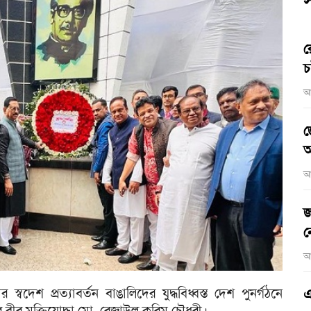
স
র
চ
আ
জ
আ
আ
জ
ন
আ
 স্বদেশ প্রত্যাবর্তন বাঙালিদের যুদ্ধবিধ্বস্ত দেশ পুনর্গঠনে
এ
য়র বীর মুক্তিযোদ্ধা মো. রেজাউল করিম চৌধুরী।