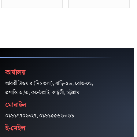
কার্যালয়
আরতী টাওয়ার (নিচ তলা), বাড়ি-৫৬, রোড-০১,
প্রশান্তি আ/এ, কর্নেলহাট, কাট্টলী, চট্টগ্রাম।
মোবাইল
০১৮১৭৭০২৩২৭, ০১৮১৫৫৬৬৩৬৮
ই-মেইল