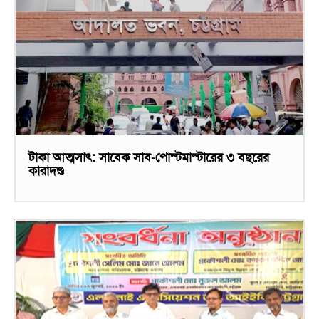
টাকা আত্মসাৎ: সাবেক সাব-পোস্টমাস্টারের ৩ বছরের
কারাদণ্ড