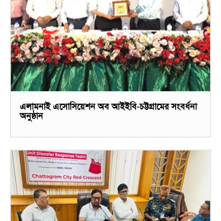
এলামনাই এসোসিয়েশন অব আইইবি-চট্টগ্রামের সংবর্ধনা
অনুষ্ঠান