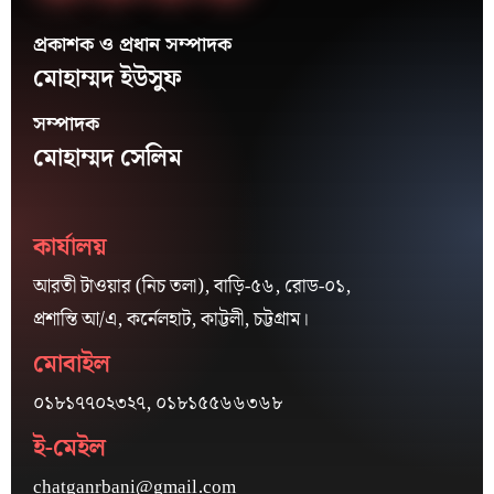
প্রকাশক ও প্রধান সম্পাদক
মোহাম্মদ ইউসুফ
সম্পাদক
মোহাম্মদ সেলিম
কার্যালয়
আরতী টাওয়ার (নিচ তলা), বাড়ি-৫৬, রোড-০১,
প্রশান্তি আ/এ, কর্নেলহাট, কাট্টলী, চট্টগ্রাম।
মোবাইল
০১৮১৭৭০২৩২৭, ০১৮১৫৫৬৬৩৬৮
ই-মেইল
chatganrbani@gmail.com